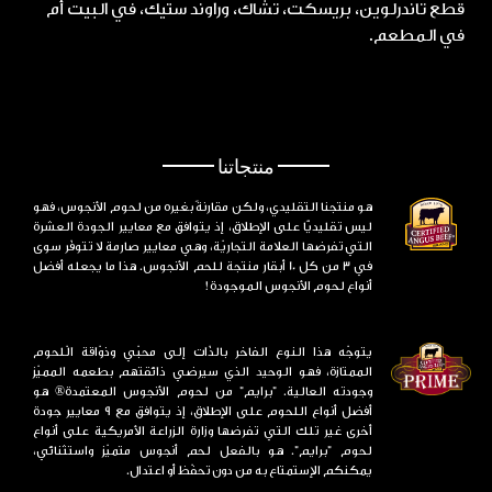
قطع تاندرلوين، بريسكت، تشاك، وراوند ستيك، في البيت أم
في المطعم.
منتجاتنا
هو منتجنا التقليدي، ولكن مقارنةً بغيره من لحوم الأنجوس، فهو
ليس تقليديًّا على الإطلاق، إذ يتوافق مع معايير الجودة العشرة
التي تفرضها العلامة التجاريّة، وهي معايير صارمة لا تتوفّر سوى
في 3 من كل 10 أبقار منتجة للحم الأنجوس. هذا ما يجعله أفضل
أنواع لحوم الأنجوس الموجودة!
يتوجّه هذا النوع الفاخر بالذّات إلى محبّي وذوّاقة الّلحوم
الممتازة، فهو الوحيد الذي سيرضي ذائقتهم بطعمه المميّز
وجودته العالية. "برايم" من لحوم الأنجوس المعتمدة® هو
أفضل أنواع اللحوم على الإطلاق، إذ يتوافق مع 9 معايير جودة
أخرى غير تلك التي تفرضها وزارة الزراعة الأمريكية على أنواع
لحوم "برايم". هو بالفعل لحم أنجوس متميّز واستثنائي،
يمكنكم الإستمتاع به من دون تحفّظ أو اعتدال.