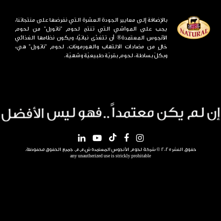
بالإضافة إلى معايير الجودة العشرة التي نفرضها على منتجاتنا،
يجب على المواشي التي تنتج لحوم "ناتورل" من لحوم
الأنجوس المعتمدة® أن تتغذّى نباتيًّا، ويكون نظامها الغذائي
خالٍ من مضادات الالتهاب والهورمونات. لحوم "ناتورل" هي،
وبكلّ بساطة، لحوم بقريّة طبيعيّة وشهيّة.
حقوق النشر 2025 © شركة لحوم الأنجوس المعتمدة ش.م.م. جميع الحقوق محفوظة.
any unautherized use is strickly prohitable