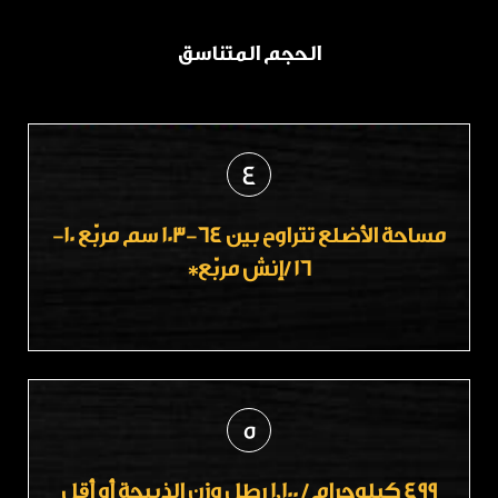
الحجم المتناسق
4
مساحة الأضلع تتراوح بين 64-103 سم مربّع 10-
16 /إنش مربّع*
5
499 كيلوجرام / 1,100 رطل وزن الذبيحة أو أقل