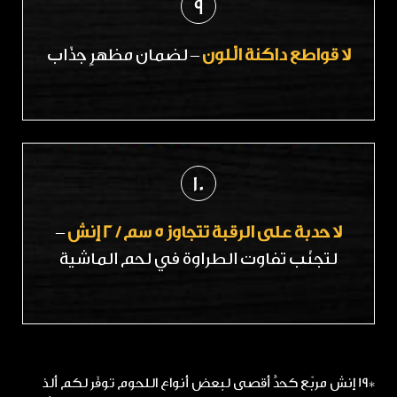
9
لا قواطع داكنة الّلون
– لضمان مظهرٍ جذّاب
10
لا حدبة على الرقبة تتجاوز 5 سم / 2 إنش
–
لتجنّب تفاوت الطراوة في لحم الماشية
*19 إنش مربّع كحدٍّ أقصى لبعض أنواع اللحوم توفّر لكم ألذ