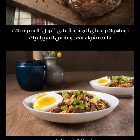
توماهوك ريب آي المشوية على "غريل" السيراميك /
قاعدة شواء مصنوعة من السيراميك