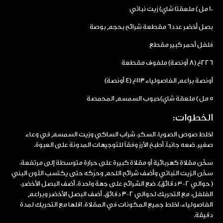
10 مل ) ملعقتا شاي) زيت نباتي
بصل أخضر عدد6 مقطعة شرائح بحجم بوصة
فلفل أحمر كبير مقطع
226غ (8 أونصة) ملفوف مقطعة
أونصة براعم الفاصولياء 113غ (4 أونصة)
5 مل ) ملعقة شاي)حبوب السمسم المحمصة
الخطوات:
اخلط صوص الصويا، السكر، شراب الساكي وزيت السمسم في وعاء
صغير. ضعه جانباً. أطبخ الأرز وفقاً للتوجيهات المدونة على العبوة.
سخِّن مقلاة كهربائية أو مقلاة كبيرة على حرارة متوسطة إلى مرتفعة،
سخّن الزيت النباتي وأضف شرائح اللحم وحرّكه حتى يكتسب اللّون البني
( حوالي ٢-٣ دقائق). ضع الشرائح على جهة واحدة. أضف البصل الأخضر،
الفلفل، مع التحريك لحوالي 2-3 دقائق. أضف البصل الأخضر وبراعم
الفاصولياء، اخلط جميع المكونات في المقلاة. اقلها مع التحريك لمدة
دقيقة.