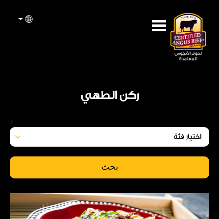
ركن الطهي
<
بحث