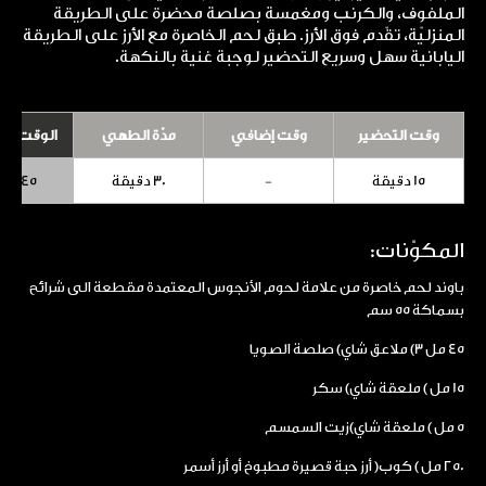
الملفوف، والكرنب ومغمسة بصلصة محضرة على الطريقة
المنزليّة، تقّدم فوق الأرز. طبق لحم الخاصرة مع الأرز على الطريقة
اليابانية سهل وسريع التحضير لوجبة غنية بالنكهة.
وقت التحضير
وقت إضافي
مدّة الطهي
الوقت الإ
15 دقيقة
-
30 دقيقة
45 دقيقة
المكوّنات:
باوند لحم خاصرة من علامة لحوم الأنجوس المعتمدة مقطعة الى شرائح
بسماكة 55 سم
45 مل 3) ملاعق شاي) صلصة الصويا
15 مل ) ملعقة شاي) سكر
5 مل ) ملعقة شاي)زيت السمسم
250 مل ) كوب( أرز حبة قصيرة مطبوخ أو أرز أسمر