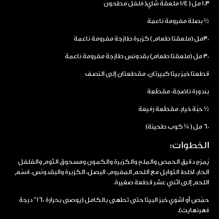
1.3 مل ( 1/4 ملعقة شاي( فلفل مطحون
½ بصلة مفرومة ناعمة
30مل (ملعقتا طعام ) كزبرة طازجة مفرومة ناعمة
30 مل (ملعقتا طعام) بقدونس طازجة مفرومة ناعمة
قطعتا خبز بيتا كبيرتان، مقطعتان إلى النصف
بندورة ناضجة، مقطّعة
½ حبّة خيار، مقطّعة رفيعة
60 مل ( ¼ كوب طحينة)
الخطوات:
يُمزج دقيق الحمص والملح والكزبرة والكمون ومسحوق الثوم والفلفل
الحار. اخلط التوابل مع اللحم المفروم، البصل، الكزبرة والبقدونس. قسّم
اللحم إلى اثني عشر قطعة صغيرة.
حمّص أو اشوي خبز البيتا حتى تطهى بالكامل (يوصى بحرارة 160° درجة
فهرنهايت).