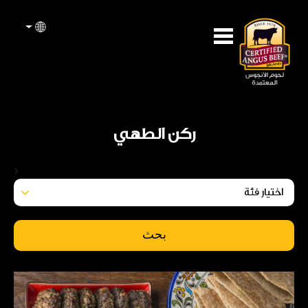
ركن الطهي
<
بحث