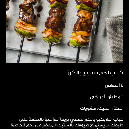
كباب لحم مشوي بالكرز
4 أشخاص
المطبخ:
أمريكي
الفئة:
ستيك، مشويات
كباب الباربكيو بالكرز يضفي بريقاً آسراً غنياً بالنكهة على
طبقك. سيستمتع ضيوفك بالستيك المحضّر من لحم الخاصرة