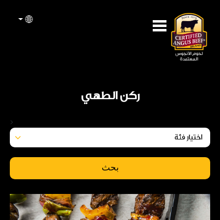
ركن الطهي
<
بحث