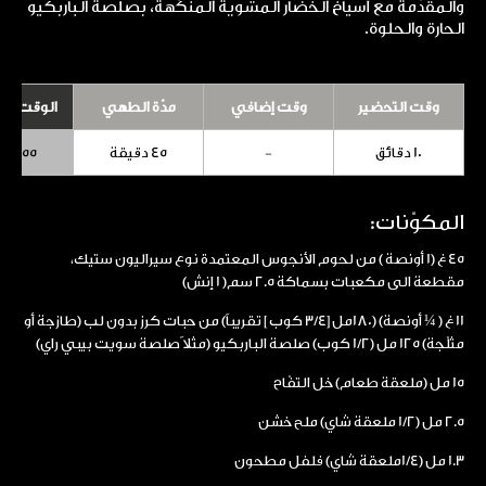
والمقدّمة مع أسياخ الخضار المشوية المنكّهة، بصلصة الباربكيو
الحارة والحلوة.
وقت التحضير
وقت إضافي
مدّة الطهي
الوقت الإ
10 دقائق
-
45 دقيقة
55 دقيقة
المكوّنات:
45 غ (1 أونصة ) من لحوم الأنجوس المعتمدة نوع سيراليون ستيك،
مقطعة الى مكعبات بسماكة 2.5 سم( 1 إنش)
11 غ ( ¼ أونصة) (180مل [3/4 كوب ] تقريباً) من حبات كرز بدون لب (طازجة أو
مثلّجة) 125 مل (1/2 كوب) صلصة الباربكيو (مثلا ًصلصة سويت بيبي راي)
15 مل (ملعقة طعام) خل التفّاح
2.5 مل (1/2 ملعقة شاي) ملح خشن
1.3 مل (1/4ملعقة شاي) فلفل مطحون