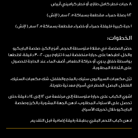
8 حبات فطر كامل طازج، أو فطر كراميني أبيض
1/2 بصلة حمراء، مقطعة بسماكة 2.5 سم ( 1إنش )
1 حبة كبيرة فليفلة حمراء أو خضراء مقطعة بسماكة 2.5 سم ( 1إنش )
الخطوات:
حضّر الصلصة: في مقلاة متوسطة الحجم، أمزج الكرز، صلصة الباربكيو
والخل، اطبخها على حرارة منخفضة لمدة تتراوح بين 20-30 دقيقة، اخلطها
بواسطة خفاق يدوي، أو حراكة الطعام، أضف الماء عند الحاجة للحصول
على الثخانة المطلوبة.
تبّل مكعبات السيراليون ستيك بالملح والفلفل، شك مكعبات الستيك،
الفلفل، البصل، الفطر في أسياخ معدنية طويلة.
اشوي الكباب على حرارة متوسطة إلى مرتفعة من 12 إلى 14 دقيقة حتى
تحصل على الاستواء المطلوب، ادهن الجهة المشوية بالكرز وصلصة
الباربكيو خلال تحريك الأسياخ.
ادهن كباب اللحم البقري بطبقة رقيقة إضافية قبل التقديم